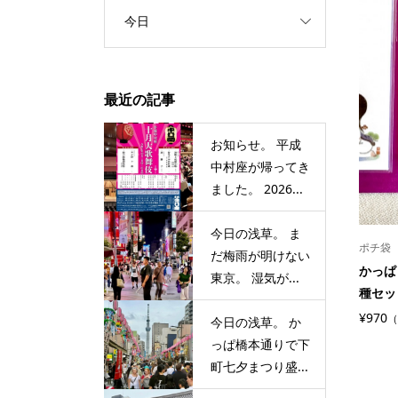
今日
最近の記事
お知らせ。 平成
中村座が帰ってき
ました。 2026...
今日の浅草。 ま
ポチ袋
だ梅雨が明けない
かっぱ
東京。 湿気が...
種セッ
¥970
（
今日の浅草。 か
っぱ橋本通りで下
町七夕まつり盛...