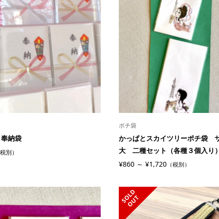
ポチ袋
 奉納袋
かっぱとスカイツリーポチ袋 
大 二種セット（各種３個入り
税別）
¥860 ～ ¥1,720
（税別）
S
L
D
O
U
O
T