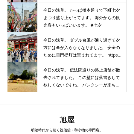
今日の浅草。 かっぱ橋本通りで下町七夕
まつり盛り上がってます。 海外からの観
光客もいっぱいいます。 #七夕
今日の浅草。 ダブル台風が通り過ぎて夕
方には傘が入らなくなりました。 安全の
ために雷門提灯は畳まれてます。 https...
今日の浅草。 伝法院通りの路上店舗が撤
去されてました。 この壁には落書きして
欲しくないですね。 バンクシーが来ち...
旭屋
明治時代から続く祝儀袋・和小物の専門店。