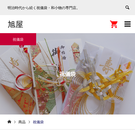
明治時代から続く祝儀袋・和小物の専門店。
旭屋


祝儀袋
祝儀袋
商品
祝儀袋