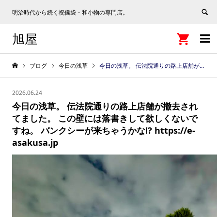
明治時代から続く祝儀袋・和小物の専門店。
旭屋


ブログ
今日の浅草
今日の浅草。 伝法院通りの路上店舗が撤去されてました。 この壁には落書きして欲しくないですね。 バンクシーが来ちゃうかな⁉️ https://e-asakusa.jp
2026.06.24
今日の浅草。 伝法院通りの路上店舗が撤去され
てました。 この壁には落書きして欲しくないで
すね。 バンクシーが来ちゃうかな⁉️ https://e-
asakusa.jp