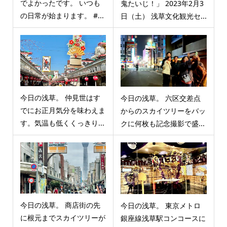
でよかったです。 いつも
鬼たいじ！」 2023年2月3
の日常が始まります。 #...
日（土） 浅草文化観光セ...
今日の浅草。 仲見世はす
今日の浅草。 六区交差点
でにお正月気分を味わえま
からのスカイツリーをバッ
す。気温も低くくっきり...
クに何枚も記念撮影で盛...
今日の浅草。 商店街の先
今日の浅草。 東京メトロ
に根元までスカイツリーが
銀座線浅草駅コンコースに