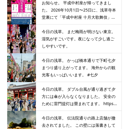
お知らせ。 平成中村座が帰ってきまし
た。 2026年10月1日〜25日に、浅草寺本
堂裏にて「平成中村座 十月大歌舞伎」...
今日の浅草。 まだ梅雨が明けない東京。
湿気がすごいです。夜になって少し過ご
しやすいです。
今日の浅草。 かっぱ橋本通りで下町七夕
まつり盛り上がってます。 海外からの観
光客もいっぱいいます。 #七夕
今日の浅草。 ダブル台風が通り過ぎて夕
方には傘が入らなくなりました。 安全の
ために雷門提灯は畳まれてます。 https...
今日の浅草。 伝法院通りの路上店舗が撤
去されてました。 この壁には落書きして