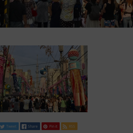
Tweet
Share
Pin it
RSS