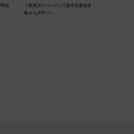
間帯狙
７階展示スペースにて勘亭流書道体
験＆七夕手づく...