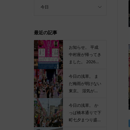
今日
最近の記事
お知らせ。 平成
中村座が帰ってき
ました。 2026...
今日の浅草。 ま
だ梅雨が明けない
東京。 湿気が...
今日の浅草。 か
っぱ橋本通りで下
町七夕まつり盛...