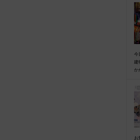
今
建
か
お