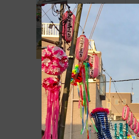
今日の浅草。 ダ
ブル台風が通り過
ぎて夕方には傘...
今日の浅草。 伝
法院通りの路上店
舗が撤去されて...