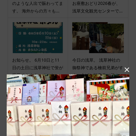
のような人出で賑わってま
お座敷おどり2026春が、
す。 海外からの方々も...
浅草文化観光センターで...
お知らせ。 6月10日と11
今日の浅草。 浅草神社の
日の土日に浅草神社で蛍が
御祭神である檜前兄弟がす

鑑賞できます。 #マナー...
くい上げた観音像は槐の...
商品カテゴリ
商品ジャンル
ポチ袋