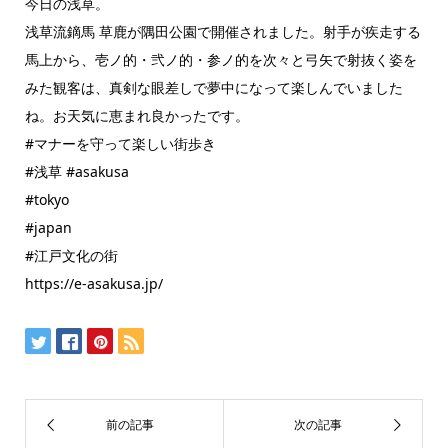
今日の浅草。
浅草流鏑馬 草鹿が隅田公園で開催されました。射手が疾走する
馬上から、壱ノ的・弐ノ的・参ノ的を次々と弓矢で射抜く姿を
みた観客は、真剣な眼差しで夢中になって楽しんでいました
ね。お天気に恵まれ良かったです。
#マナーを守って楽しい街歩き
#浅草 #asakusa
#tokyo
#japan
#江戸文化の街
https://e-asakusa.jp/