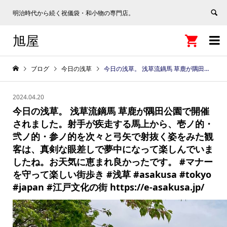
明治時代から続く祝儀袋・和小物の専門店。
旭屋


ブログ
今日の浅草
今日の浅草。 浅草流鏑馬 草鹿が隅田公園で開催されました。射手が疾走する馬上から、壱ノ的・弐ノ的・参ノ的を次々と弓矢で射抜く姿をみた観客は、真剣な眼差しで夢中になって楽しんでいましたね。お天気に恵まれ良かったです。 #マナーを守って楽しい街歩き #浅草 #asakusa #tokyo #japan #江戸文化の街 https://e-asakusa.jp/
2024.04.20
今日の浅草。 浅草流鏑馬 草鹿が隅田公園で開催
されました。射手が疾走する馬上から、壱ノ的・
弐ノ的・参ノ的を次々と弓矢で射抜く姿をみた観
客は、真剣な眼差しで夢中になって楽しんでいま
したね。お天気に恵まれ良かったです。 #マナー
を守って楽しい街歩き #浅草 #asakusa #tokyo
#japan #江戸文化の街 https://e-asakusa.jp/