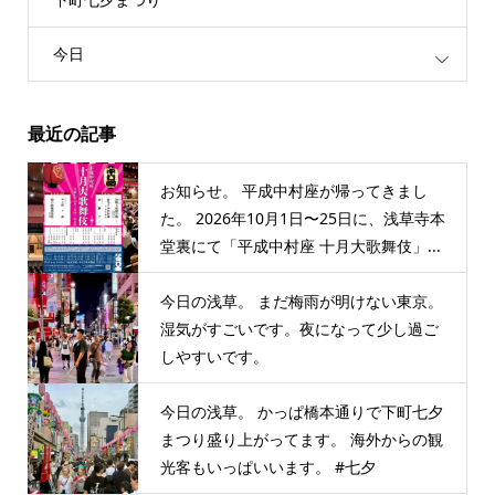
今日
最近の記事
お知らせ。 平成中村座が帰ってきまし
た。 2026年10月1日〜25日に、浅草寺本
堂裏にて「平成中村座 十月大歌舞伎」...
今日の浅草。 まだ梅雨が明けない東京。
湿気がすごいです。夜になって少し過ご
しやすいです。
今日の浅草。 かっぱ橋本通りで下町七夕
まつり盛り上がってます。 海外からの観
光客もいっぱいいます。 #七夕