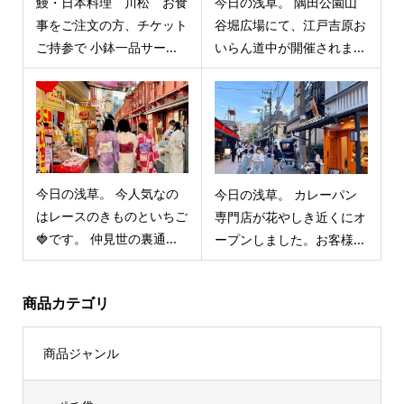
鰻・日本料理 川松 お食
今日の浅草。 隅田公園山
事をご注文の方、チケット
谷堀広場にて、江戸吉原お
ご持参で 小鉢一品サー...
いらん道中が開催されま...
今日の浅草。 今人気なの
今日の浅草。 カレーパン
はレースのきものといちご
専門店が花やしき近くにオ
🍓です。 仲見世の裏通...
ープンしました。お客様...
商品カテゴリ
商品ジャンル