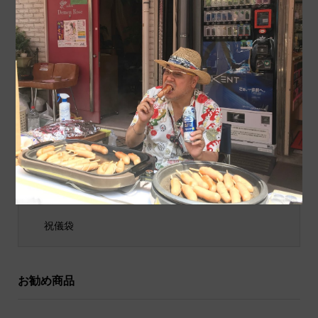
が、台東リバーサイドス...
「遥か－」 幸せが伝播し...
商品カテゴリ
商品ジャンル
ポチ袋
和小物
祝儀袋
お勧め商品