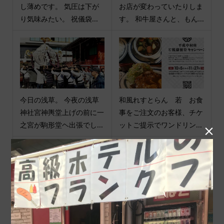
し薄めです。 気圧は下が
お店が変わっていたりしま
り気味みたい。 祝儀袋...
す。 和牛屋さんと、もん...
今日の浅草。 今夜の浅草
和風れすとらん 若 お食
神社宮神輿堂上げの前に一
事をご注文のお客様、チケ
之宮が駒形堂ヘ出張でし...
ットご提示でワンドリン...

今日の浅草 東京マラソン
お知らせ。 創立45周年記
フレンドシップラン2025
念 鼓童 浅草公演2026