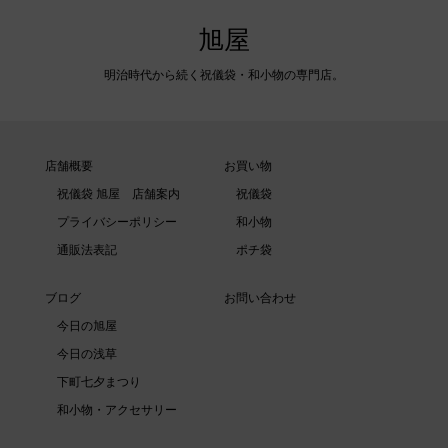
旭屋
明治時代から続く祝儀袋・和小物の専門店。
店舗概要
お買い物
祝儀袋 旭屋 店舗案内
祝儀袋
プライバシーポリシー
和小物
通販法表記
ポチ袋
ブログ
お問い合わせ
今日の旭屋
今日の浅草
下町七夕まつり
和小物・アクセサリー