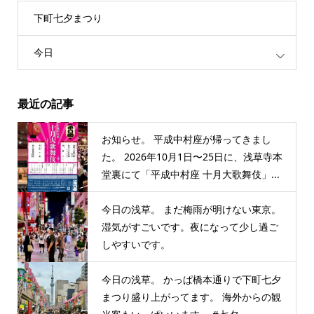
下町七夕まつり
今日
最近の記事
お知らせ。 平成中村座が帰ってきまし
た。 2026年10月1日〜25日に、浅草寺本
堂裏にて「平成中村座 十月大歌舞伎」...
今日の浅草。 まだ梅雨が明けない東京。
湿気がすごいです。夜になって少し過ご
しやすいです。
今日の浅草。 かっぱ橋本通りで下町七夕
まつり盛り上がってます。 海外からの観