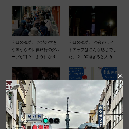
今日の浅草。 お隣の大き
今日の浅草。 今夜のライ
な国からの団体旅行のグル
トアップはこんな感じでし
ープが目立つようになり...
た。 21:00過ぎると人通...

今日のスカイツリー。 雨
お知らせ。 ７月７日は七
が上がってよかったです。
夕 年に一度、織姫と彦星
このまま週末まで降らな...
が天の川で会えるという...