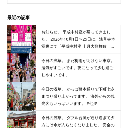
最近の記事
お知らせ。 平成中村座が帰ってきまし
た。 2026年10月1日〜25日に、浅草寺本
堂裏にて「平成中村座 十月大歌舞伎」...
今日の浅草。 まだ梅雨が明けない東京。
湿気がすごいです。夜になって少し過ご
しやすいです。
今日の浅草。 かっぱ橋本通りで下町七夕
まつり盛り上がってます。 海外からの観
光客もいっぱいいます。 #七夕
今日の浅草。 ダブル台風が通り過ぎて夕
方には傘が入らなくなりました。 安全の