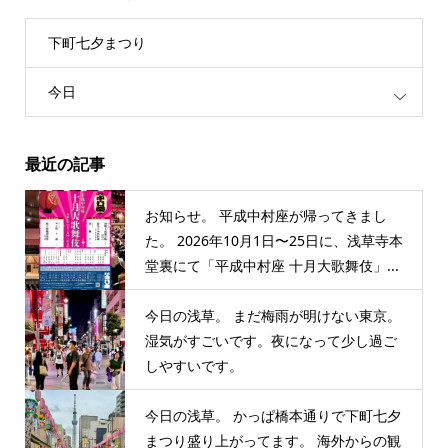
下町七夕まつり
今日
最近の記事
お知らせ。 平成中村座が帰ってきまし
た。 2026年10月1日〜25日に、浅草寺本
堂裏にて「平成中村座 十月大歌舞伎」...
今日の浅草。 まだ梅雨が明けない東京。
湿気がすごいです。夜になって少し過ご
しやすいです。
今日の浅草。 かっぱ橋本通りで下町七夕
まつり盛り上がってます。 海外からの観