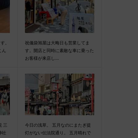
ます。
祝儀袋旭屋は大晦日も営業してま
こん
す。開店と同時に素敵な車に乗った
お客様が来店し...
 三
今日の浅草。 五月なのにまたぎ提
神社
灯がない伝法院通り。 五月晴れで