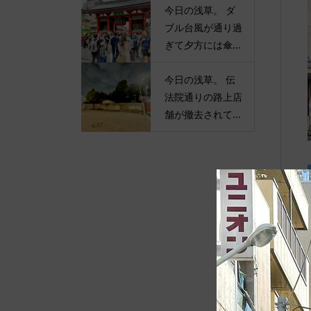
今日の浅草。 ダ
ブル台風が通り過
ぎて夕方には傘...
今日の浅草。 伝
法院通りの路上店
舗が撤去されて...