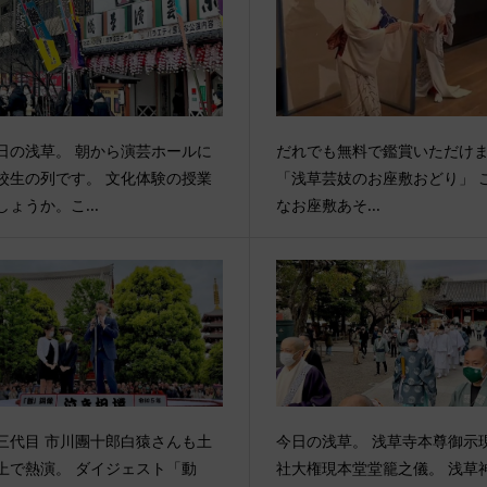
日の浅草。 朝から演芸ホールに
だれでも無料で鑑賞いただけ
校生の列です。 文化体験の授業
「浅草芸妓のお座敷おどり」 
しょうか。こ...
なお座敷あそ...
三代目 市川團十郎白猿さんも土
今日の浅草。 浅草寺本尊御示現
上で熱演。 ダイジェスト「動
社大権現本堂堂籠之儀。 浅草