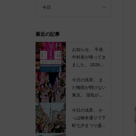
今日
最近の記事
お知らせ。 平成
中村座が帰ってき
ました。 2026...
今日の浅草。 ま
だ梅雨が明けない
東京。 湿気が...
今日の浅草。 か
っぱ橋本通りで下
町七夕まつり盛...