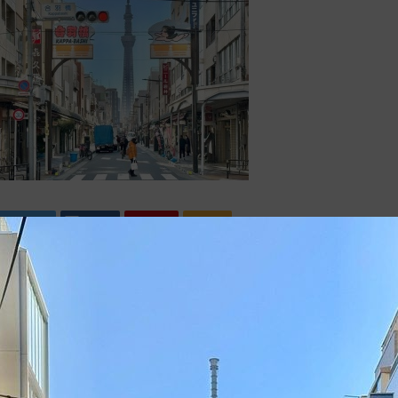
Tweet
Share
Pin it
RSS