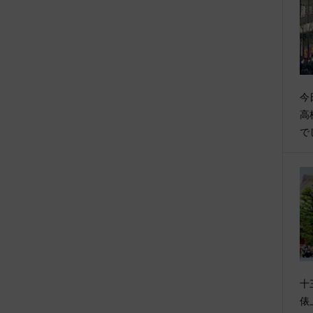
今
高
で
十
俵