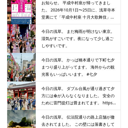
お知らせ。 平成中村座が帰ってきまし
た。 2026年10月1日〜25日に、浅草寺本
堂裏にて「平成中村座 十月大歌舞伎」...
今日の浅草。 まだ梅雨が明けない東京。
湿気がすごいです。夜になって少し過ご
しやすいです。
今日の浅草。 かっぱ橋本通りで下町七夕
まつり盛り上がってます。 海外からの観
光客もいっぱいいます。 #七夕
今日の浅草。 ダブル台風が通り過ぎて夕
方には傘が入らなくなりました。 安全の
ために雷門提灯は畳まれてます。 https...
今日の浅草。 伝法院通りの路上店舗が撤
去されてました。 この壁には落書きして