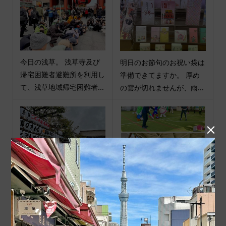
今日の浅草。 浅草寺及び
明日のお節句のお祝い袋は
帰宅困難者避難所を利用し
準備できてますか。 厚め
て、浅草地域帰宅困難者...
の雲が切れませんが、雨...

今日の浅草。 雨降りでし
今日の浅草。 浅草新仲見
たね。 この秋も仲見世に
世商店街さん主催の「羽根
「無病息災 コロナ終息...
突き大会」がROX・3G 5...