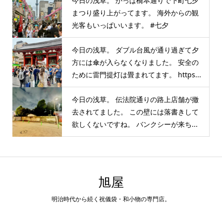
今日の浅草。 かっぱ橋本通りで下町七夕
まつり盛り上がってます。 海外からの観
光客もいっぱいいます。 #七夕
今日の浅草。 ダブル台風が通り過ぎて夕
方には傘が入らなくなりました。 安全の
ために雷門提灯は畳まれてます。 https...
今日の浅草。 伝法院通りの路上店舗が撤
去されてました。 この壁には落書きして
欲しくないですね。 バンクシーが来ち...
旭屋
明治時代から続く祝儀袋・和小物の専門店。