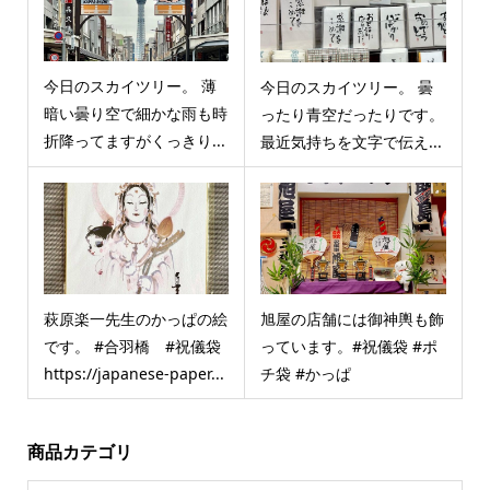
今日のスカイツリー。 薄
今日のスカイツリー。 曇
暗い曇り空で細かな雨も時
ったり青空だったりです。
折降ってますがくっきり...
最近気持ちを文字で伝え...
萩原楽一先生のかっぱの絵
旭屋の店舗には御神輿も飾
です。 #合羽橋 #祝儀袋
っています。#祝儀袋 #ポ
https://japanese-paper...
チ袋 #かっぱ
商品カテゴリ