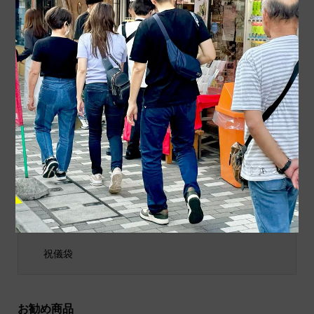
今日の浅草。 久しぶりの
今日の浅草。 きもの女子
サンバカーニバル開催で
が増え続ける浅草です。
す。 参加者も観客も笑...
今日は真夏日のせいか浴...
商品カテゴリ
商品ジャンル
ポチ袋
和小物
祝儀袋
お勧め商品