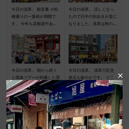
今日の浅草。 観音裏 小松
今日の浅草。 涼しくなっ
橋通りの一葉桜が満開で
たので日中の街歩きが楽に
す。 今年も花魁道中あ...
なりました。浅草は秋の...
今日の浅草。 朝から続々
今日の浅草。 浅草六区交

と団体ツアーが到着した雷
差点も賑やかです。 どこ
門前です。 ゆっくり夜...
に向かうのかな？ #マナ...