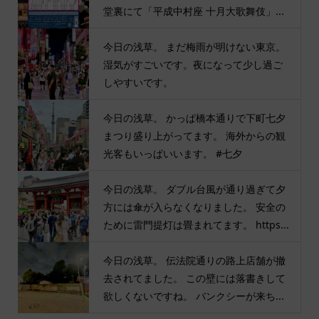
堂裏にて「平成中村座 十月大歌舞伎」...
今日の浅草。 まだ梅雨が明けない東京。
湿気がすごいです。夜になって少し過ご
しやすいです。
今日の浅草。 かっぱ橋本通りで下町七夕
まつり盛り上がってます。 海外からの観
光客もいっぱいいます。 #七夕
今日の浅草。 ダブル台風が通り過ぎて夕
方には傘が入らなくなりました。 安全の
ために雷門提灯は畳まれてます。 https...
今日の浅草。 伝法院通りの路上店舗が撤
去されてました。 この壁には落書きして
欲しくないですね。 バンクシーが来ち...