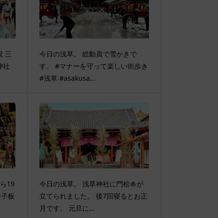
 三
今日の浅草。 総動員で雪かきで
神社
す。 #マナーを守って楽しい街歩き
#浅草 #asakusa...
ら19
今日の浅草。 浅草神社に門松🎍が
羽子板
立てられました。 後7回寝るとお正
月です。 元旦に...