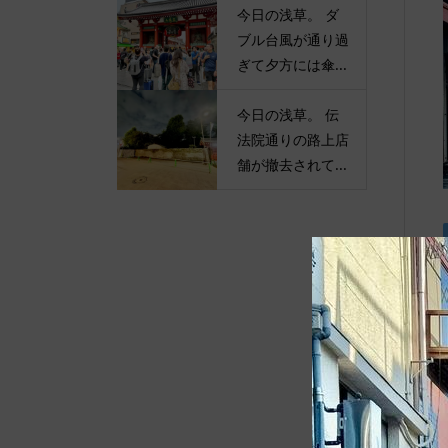
今日の浅草。 ダ
ブル台風が通り過
ぎて夕方には傘...
今日の浅草。 伝
法院通りの路上店
舗が撤去されて...