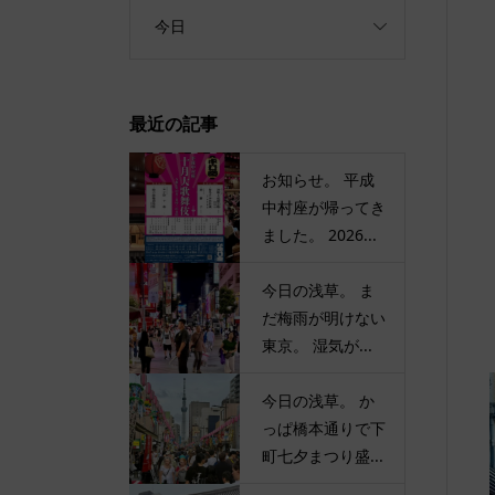
今日
最近の記事
お知らせ。 平成
中村座が帰ってき
ました。 2026...
今日の浅草。 ま
だ梅雨が明けない
東京。 湿気が...
今日の浅草。 か
っぱ橋本通りで下
町七夕まつり盛...