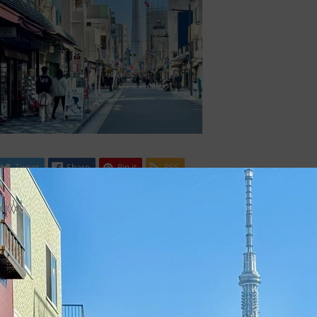
Tweet
Share
Pin it
RSS