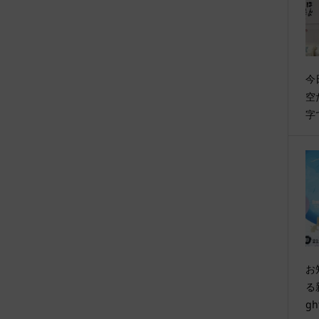
今
空
字
お
る
gh