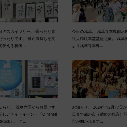
日のスカイツリー。 曇ったり青
今日の浅草。 浅草寺本尊御示現
だったりです。 最近気持ちを文
社大権現本堂堂籠之儀。 浅草
で伝える祝儀...
より浅草寺本尊...
知らせ。 浅草六区からお届けす
お知らせ。 2024年12月17日か
新しいナイトイベント「OiranNi
日まで歳の市（納めの観音）
tRock」。 こ...
市が開かれます...