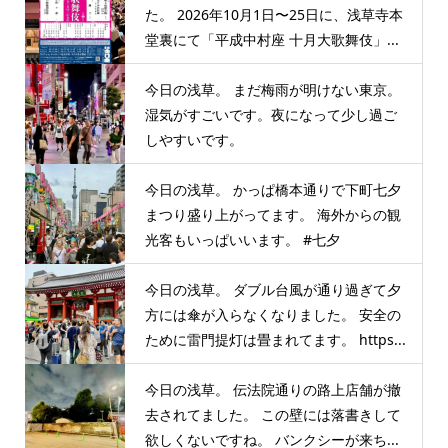
た。 2026年10月1日〜25日に、浅草寺本
堂裏にて「平成中村座 十月大歌舞伎」...
今日の浅草。 まだ梅雨が明けない東京。
湿気がすごいです。夜になって少し過ご
しやすいです。
今日の浅草。 かっぱ橋本通りで下町七夕
まつり盛り上がってます。 海外からの観
光客もいっぱいいます。 #七夕
今日の浅草。 ダブル台風が通り過ぎて夕
方には傘が入らなくなりました。 安全の
ために雷門提灯は畳まれてます。 https...
今日の浅草。 伝法院通りの路上店舗が撤
去されてました。 この壁には落書きして
欲しくないですね。 バンクシーが来ち...