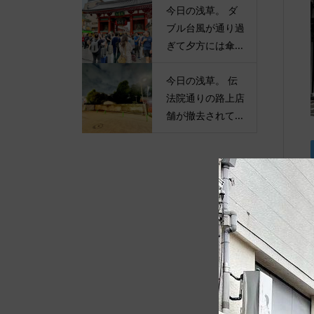
今日の浅草。 ダ
ブル台風が通り過
ぎて夕方には傘...
今日の浅草。 伝
法院通りの路上店
舗が撤去されて...