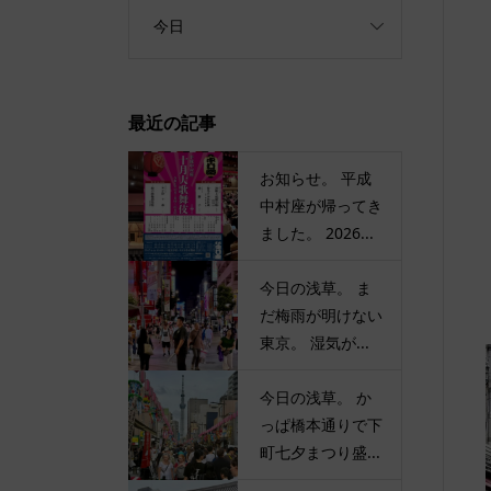
今日
最近の記事
お知らせ。 平成
中村座が帰ってき
ました。 2026...
今日の浅草。 ま
だ梅雨が明けない
東京。 湿気が...
今日の浅草。 か
っぱ橋本通りで下
町七夕まつり盛...