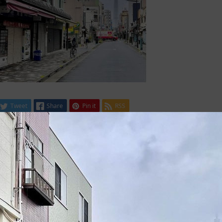
Tweet
Share
Pin it
RSS