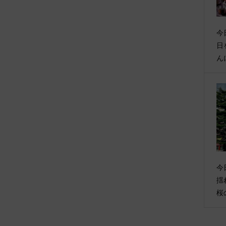
今
日
ん
今
揺
桜