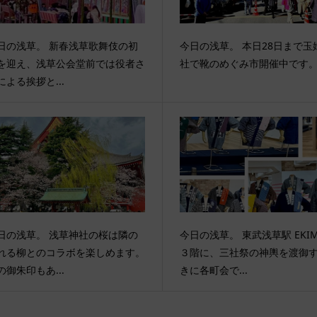
日の浅草。 新春浅草歌舞伎の初
今日の浅草。 本日28日まで玉
を迎え、浅草公会堂前では役者さ
社で靴のめぐみ市開催中です
による挨拶と...
日の浅草。 浅草神社の桜は隣の
今日の浅草。 東武浅草駅 EKIM
れる柳とのコラボを楽しめます。
３階に、三社祭の神輿を渡御
の御朱印もあ...
きに各町会で...