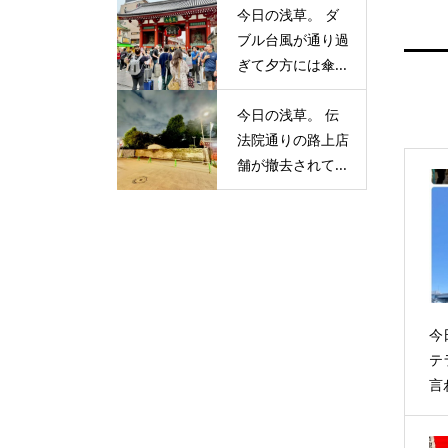
今日の浅草。 ダ
ブル台風が通り過
ぎて夕方には傘...
今日の浅草。 伝
法院通りの路上店
舗が撤去されて...
今
テ
言