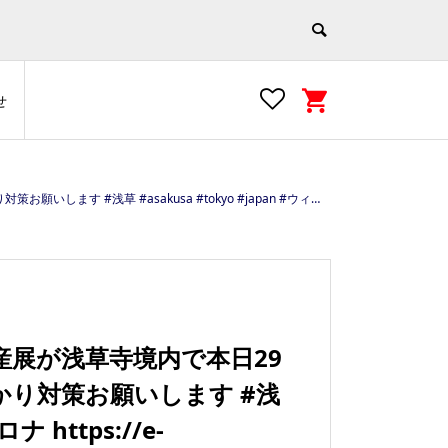
せ
okyo #japan #ウィズコロナ https://e-asakusa.jp
産展が浅草寺境内で本日29
かり対策お願いします #浅
ナ https://e-