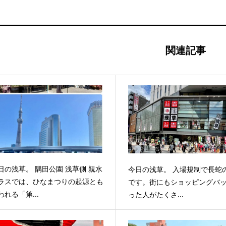
関連記事
日の浅草。 隅田公園 浅草側 親水
今日の浅草。 入場規制で長蛇
ラスでは、ひなまつりの起源とも
です。街にもショッピングバ
われる「第...
った人がたくさ...