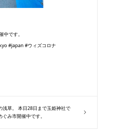
催中です。
o #japan #ウィズコロナ
の浅草。 本日28日まで玉姫神社で
めぐみ市開催中です。