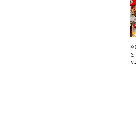
今
と
が