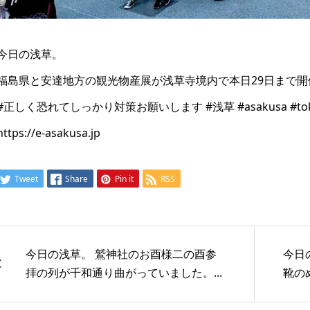
今日の浅草。
福島県と安達地方の観光物産展が浅草寺境内で本日29日まで開
#正しく恐れてしっかり対策お願いします #浅草 #asakusa #toky
https://e-asakusa.jp
Tweet
Share
Pin it
RSS
今日の浅草。 鷲神社のお酉様二の酉参
今日
拝の列が千和通り曲がっていました。...
靴の