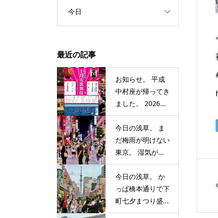
今日
最近の記事
お知らせ。 平成
中村座が帰ってき
ました。 2026...
今日の浅草。 ま
だ梅雨が明けない
東京。 湿気が...
今日の浅草。 か
っぱ橋本通りで下
町七夕まつり盛...