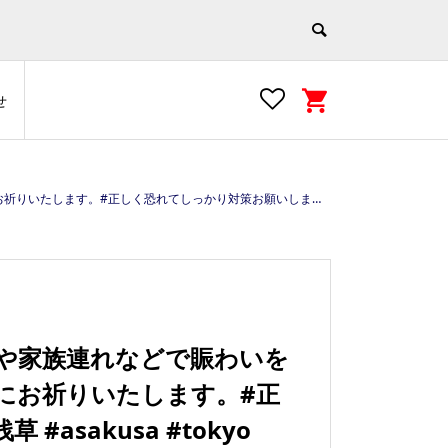
せ
usa #tokyo #japan #ウィズコロナ https://e-asakusa.jp
者や家族連れなどで賑わいを
にお祈りいたします。#正
asakusa #tokyo