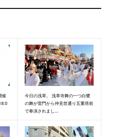
開催
今日の浅草。 浅草寺舞の一つ白鷺
8:0
の舞が雷門から仲見世通り五重塔前
で奉演されまし...