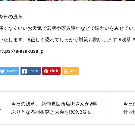
今日の浅草。
寒くなくいいお天気で若者や家族連れなどで賑わいをみせてい
いたします。#正しく恐れてしっかり対策お願いします #浅草 #asaku
https://e-asakusa.jp
Tweet
Share
Pin it
RSS
今日の浅草。 新仲見世商店街さんが2年
今日
ぶりとなる羽根突き大会をROX 3G 5...
音 