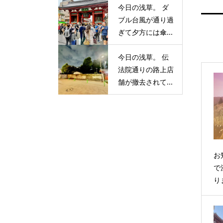
今日の浅草。 ダ
ブル台風が通り過
ぎて夕方には傘...
今日の浅草。 伝
法院通りの路上店
舗が撤去されて...
お
で
り