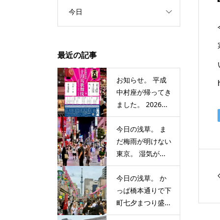
今日
最近の記事
お知らせ。 平成
中村座が帰ってき
ました。 2026...
今日の浅草。 ま
だ梅雨が明けない
東京。 湿気が...
今日の浅草。 か
っぱ橋本通りで下
町七夕まつり盛...