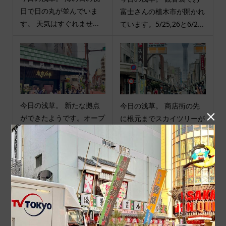
日で日の丸が並んでいま
富士さんの植木市が開かれ
す。 天気はすぐれませ...
ています。5/25,26と6/2...
今日の浅草。 新たな拠点
今日の浅草。 商店街の先

ができたようです。オープ
に根元までスカイツリーが
ンしてまもないですが、...
見えるかっぱ橋交差点に...
商品カテゴリ
商品ジャンル
ポチ袋