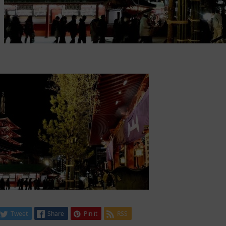
Tweet
Share
Pin it
RSS