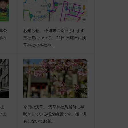
草公
お知らせ。 今週末に斎行されます
界の
三社祭について。 21日 日曜日に浅
草神社の本社神...
いま
今日の浅草。 浅草神社鳥居前に早
いま
咲きしている桜が綺麗です。後一月
もしないでお花...