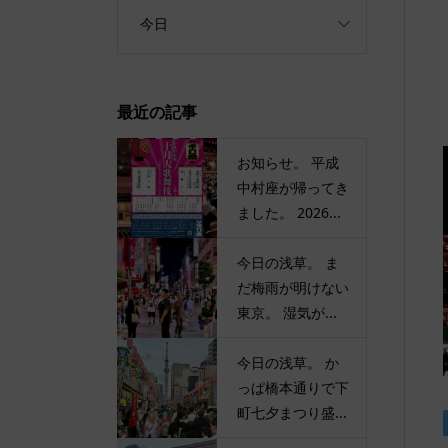
今日
最近の記事
お知らせ。 平成
中村座が帰ってき
ました。 2026...
今日の浅草。 ま
だ梅雨が明けない
東京。 湿気が...
今日の浅草。 か
っぱ橋本通りで下
町七夕まつり盛...