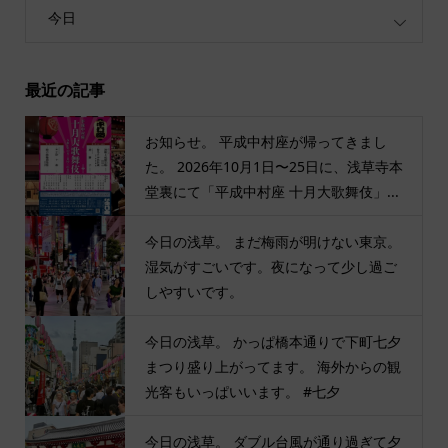
今日
最近の記事
お知らせ。 平成中村座が帰ってきまし
た。 2026年10月1日〜25日に、浅草寺本
堂裏にて「平成中村座 十月大歌舞伎」...
今日の浅草。 まだ梅雨が明けない東京。
湿気がすごいです。夜になって少し過ご
しやすいです。
今日の浅草。 かっぱ橋本通りで下町七夕
まつり盛り上がってます。 海外からの観
光客もいっぱいいます。 #七夕
今日の浅草。 ダブル台風が通り過ぎて夕