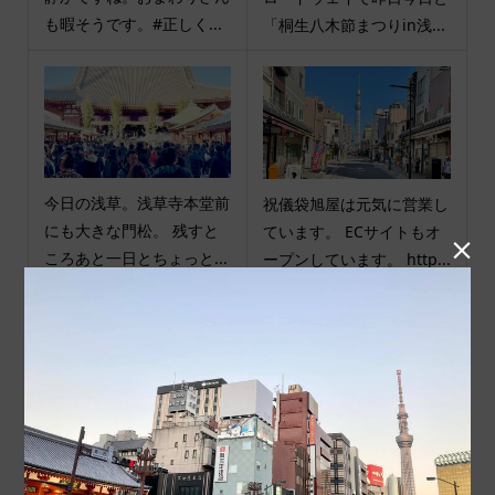
も暇そうです。#正しく...
「桐生八木節まつりin浅...
今日の浅草。浅草寺本堂前
祝儀袋旭屋は元気に営業し
にも大きな門松。 残すと
ています。 ECサイトもオ

ころあと一日とちょっと...
ープンしています。 http...
商品カテゴリ
商品ジャンル
ポチ袋