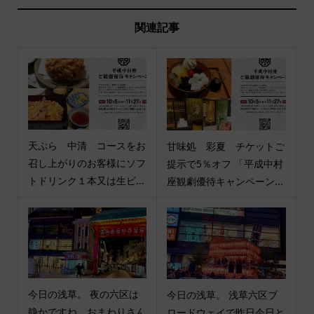
関連記事
天ぷら 中清 コースをお
甘味処 彩夏 チケットご
召し上がりのお客様にソフ
提示で5％オフ 「平成中村
トドリンク１本又は生ビ...
座観劇優待キャンペーン...
今日の浅草。 夜の六区は
今日の浅草。 浅草六区ブ
静かですね。おまわりさん
ロードウェイで昨日今日と