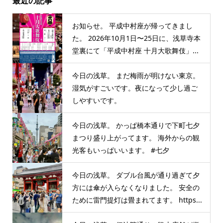
最近の記事
お知らせ。 平成中村座が帰ってきまし
た。 2026年10月1日〜25日に、浅草寺本
堂裏にて「平成中村座 十月大歌舞伎」...
今日の浅草。 まだ梅雨が明けない東京。
湿気がすごいです。夜になって少し過ご
しやすいです。
今日の浅草。 かっぱ橋本通りで下町七夕
まつり盛り上がってます。 海外からの観
光客もいっぱいいます。 #七夕
今日の浅草。 ダブル台風が通り過ぎて夕
方には傘が入らなくなりました。 安全の
ために雷門提灯は畳まれてます。 https...