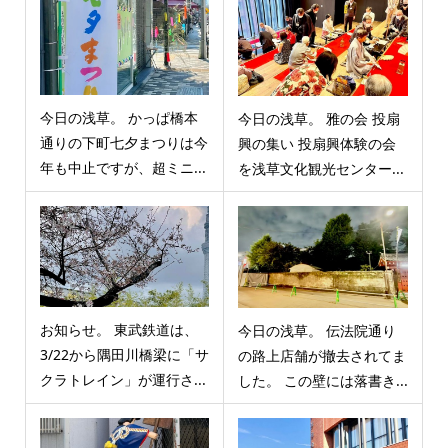
今日の浅草。 かっぱ橋本
今日の浅草。 雅の会 投扇
通りの下町七夕まつりは今
興の集い 投扇興体験の会
年も中止ですが、超ミニ...
を浅草文化観光センター...
お知らせ。 東武鉄道は、
今日の浅草。 伝法院通り
3/22から隅田川橋梁に「サ
の路上店舗が撤去されてま
クラトレイン」が運行さ...
した。 この壁には落書き...