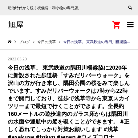
明治時代から続く祝儀袋・和小物の専門店。
旭屋


ブログ
今日の浅草
今日の浅草。 東武鉄道の隅田川橋梁脇に2020年に新設された歩道橋「すみだリバーウォーク」を沢山の方が行き来し、隅田公園の桜をみて楽しんでいます。すみだリバーウォークは7時から22時まで開門しており、徒歩で浅草寺から東京スカイツリーまで最短で行くことができます。全長約160メートルの遊歩道内のガラス床からは隅田川の水面や運航中の船を覗くことができます。 #正しく恐れてしっかり対策お願いします #浅草 #asakusa #tokyo #japan #ウィズコロナ https://e-asakusa.jp
2022.03.20
今日の浅草。 東武鉄道の隅田川橋梁脇に2020年
に新設された歩道橋「すみだリバーウォーク」を
沢山の方が行き来し、隅田公園の桜をみて楽しん
でいます。すみだリバーウォークは7時から22時
まで開門しており、徒歩で浅草寺から東京スカイ
ツリーまで最短で行くことができます。全長約
160メートルの遊歩道内のガラス床からは隅田川
の水面や運航中の船を覗くことができます。 #正
しく恐れてしっかり対策お願いします #浅草
#asakusa #tokyo #japan #ウィズコロナ