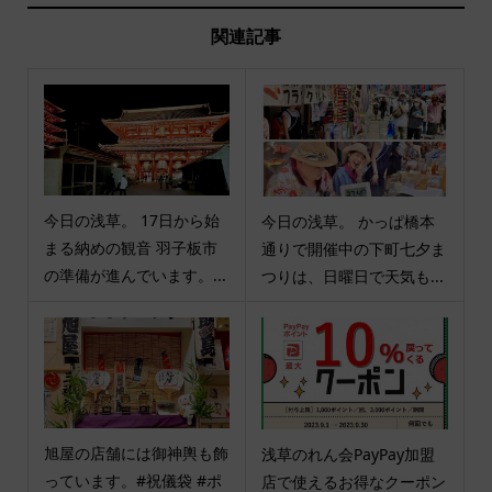
関連記事
今日の浅草。 17日から始
今日の浅草。 かっぱ橋本
まる納めの観音 羽子板市
通りで開催中の下町七夕ま
の準備が進んでいます。...
つりは、日曜日で天気も...
旭屋の店舗には御神輿も飾
浅草のれん会PayPay加盟
っています。#祝儀袋 #ポ
店で使えるお得なクーポン