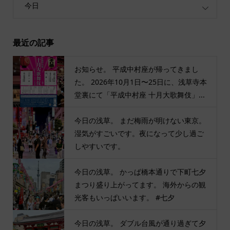
今日
最近の記事
お知らせ。 平成中村座が帰ってきまし
た。 2026年10月1日〜25日に、浅草寺本
堂裏にて「平成中村座 十月大歌舞伎」...
今日の浅草。 まだ梅雨が明けない東京。
湿気がすごいです。夜になって少し過ご
しやすいです。
今日の浅草。 かっぱ橋本通りで下町七夕
まつり盛り上がってます。 海外からの観
光客もいっぱいいます。 #七夕
今日の浅草。 ダブル台風が通り過ぎて夕