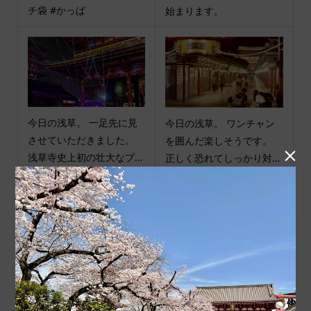
チ袋 #かっぱ
始まります。
今日の浅草。 一足先に見
今日の浅草。 ワンチャン
させていただきました。
を囲んだ楽しそうです。

浅草寺史上初の壮大なプ...
正しく恐れてしっかり対...
商品カテゴリ
商品ジャンル
ポチ袋