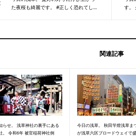
た夜桜も綺麗です。 #正しく恐れてし...
す。
関連記事
知らせ。 浅草神社の裏手にある
今日の浅草。 秋田竿燈浅草ま
社。 令和6年 被官稲荷神社例
が浅草六区ブロードウェイで