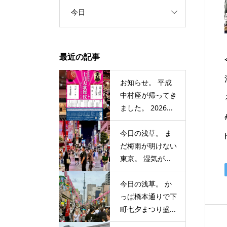
今日
最近の記事
お知らせ。 平成
中村座が帰ってき
ました。 2026...
今日の浅草。 ま
だ梅雨が明けない
東京。 湿気が...
今日の浅草。 か
っぱ橋本通りで下
町七夕まつり盛...