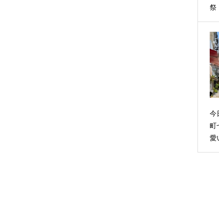
祭・
今
町
愛