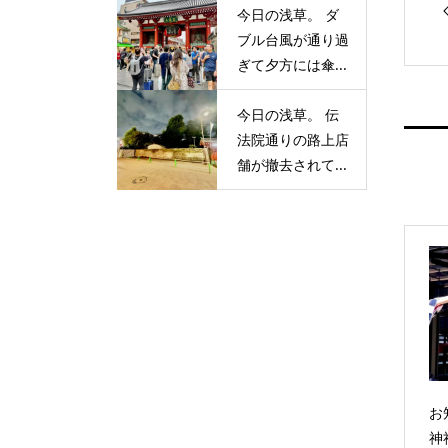
今日の浅草。 ダ
ブル台風が通り過
ぎて夕方には傘...
今日の浅草。 伝
法院通りの路上店
舗が撤去されて...
お
神