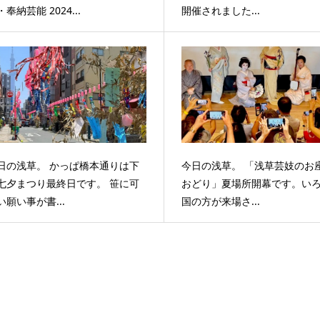
奉納芸能 2024...
開催されました...
日の浅草。 かっぱ橋本通りは下
今日の浅草。 「浅草芸妓のお
七夕まつり最終日です。 笹に可
おどり」夏場所開幕です。い
い願い事が書...
国の方が来場さ...