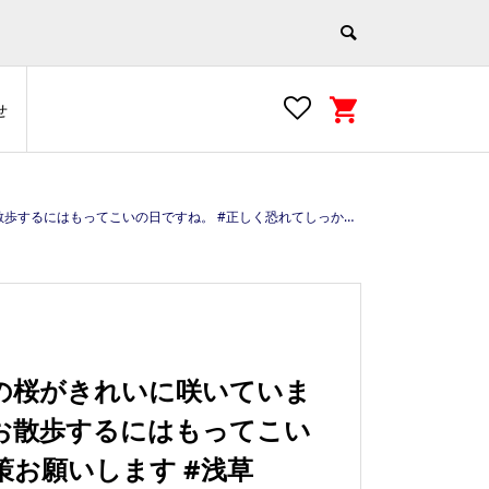
せ
asakusa #tokyo #japan #ウィズコロナ https://e-asakusa.jp
の桜がきれいに咲いていま
お散歩するにはもってこい
策お願いします #浅草