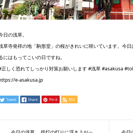
今日の浅草。
浅草寺発祥の地「駒形堂」の桜がきれいに咲いています。今日
るにはもってこいの日ですね。
#正しく恐れてしっかり対策お願いします #浅草 #asakusa #toky
https://e-asakusa.jp
Tweet
Share
Pin it
RSS
今日の浅草。 提灯の灯りに浮き上がっ
今日