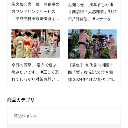
炭火焼会席 蔵 お食事の
お知らせ。 浅草すしや通
方ワンドリンクサービス
り商店街「大感謝祭」3月2
「平成中村座観劇優待キ...
日,3日開催。 #マナーを...
今日の浅草。 浴衣で遊ぶ
【募集】 九代目市川團十
街みたいです。 #正しく恐
郎「暫」復元記念 泣き相
れてしっかり対策お願い...
撲 2024年4月27九代目市...
商品カテゴリ
商品ジャンル