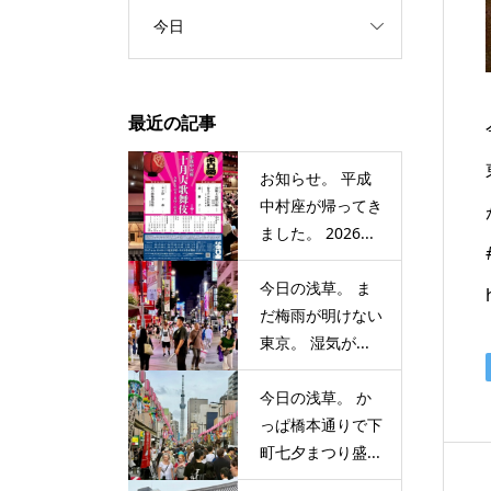
今日
最近の記事
お知らせ。 平成
中村座が帰ってき
ました。 2026...
今日の浅草。 ま
だ梅雨が明けない
東京。 湿気が...
今日の浅草。 か
っぱ橋本通りで下
町七夕まつり盛...