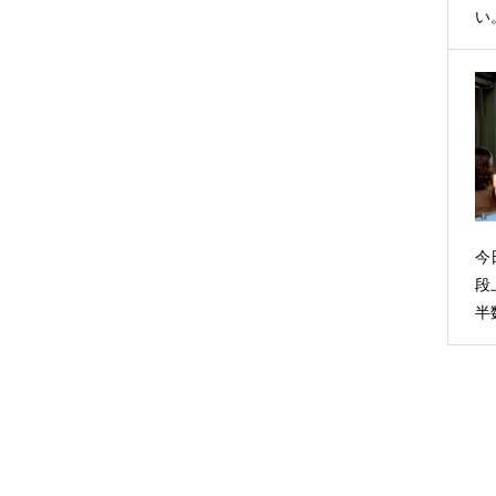
い
今
段
半