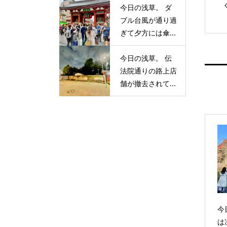
今日の浅草。 ダ
ブル台風が通り過
ぎて夕方には傘...
今日の浅草。 伝
法院通りの路上店
舗が撤去されて...
今
は