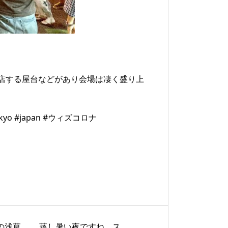
店する屋台などがあり会場は凄く盛り上
o #japan #ウィズコロナ
の浅草。 蒸し暑い夜ですね。ス