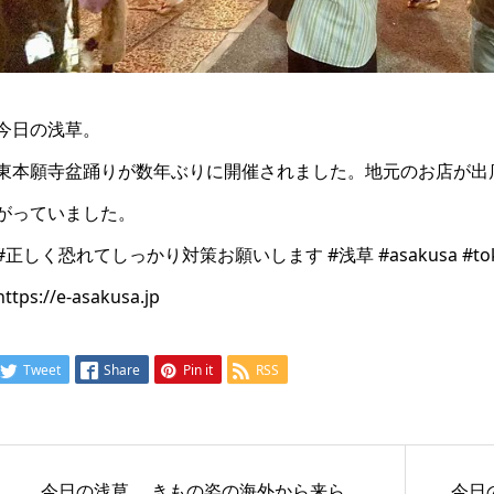
今日の浅草。
東本願寺盆踊りが数年ぶりに開催されました。地元のお店が出
がっていました。
#正しく恐れてしっかり対策お願いします #浅草 #asakusa #toky
https://e-asakusa.jp
Tweet
Share
Pin it
RSS
今日の浅草。 きもの姿の海外から来ら
今日