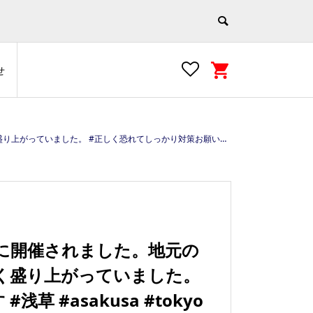
せ
akusa #tokyo #japan #ウィズコロナ https://e-asakusa.jp
に開催されました。地元の
く盛り上がっていました。
 #asakusa #tokyo