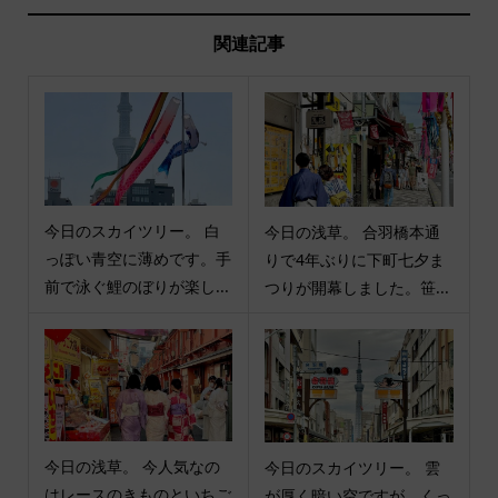
関連記事
今日のスカイツリー。 白
今日の浅草。 合羽橋本通
っぽい青空に薄めです。手
りで4年ぶりに下町七夕ま
前で泳ぐ鯉のぼりが楽し...
つりが開幕しました。笹...
今日の浅草。 今人気なの
今日のスカイツリー。 雲
はレースのきものといちご
が厚く暗い空ですが、くっ