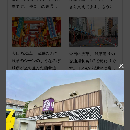
🍓です。 仲見世の裏通...
きり見えてます。もう明...
今日の浅草。 鬼滅の刃の
今日の浅草。 浅草道りの
浅草のシーンのようなのぼ
交通規制も1/3で終わりで

り旗が立ち並んだ西参道...
す。 1／4から通常に戻...
商品カテゴリ
商品ジャンル
ポチ袋