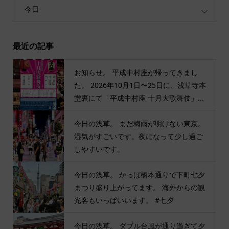
今日
最近の記事
お知らせ。 平成中村座が帰ってきまし
た。 2026年10月1日〜25日に、浅草寺本
堂裏にて「平成中村座 十月大歌舞伎」...
今日の浅草。 まだ梅雨が明けない東京。
湿気がすごいです。夜になって少し過ご
しやすいです。
今日の浅草。 かっぱ橋本通りで下町七夕
まつり盛り上がってます。 海外からの観
光客もいっぱいいます。 #七夕
今日の浅草。 ダブル台風が通り過ぎて夕