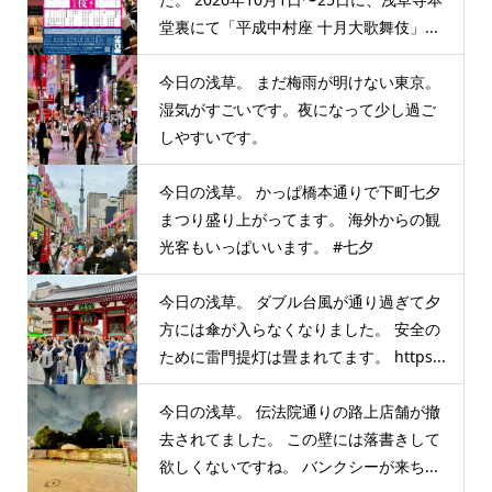
堂裏にて「平成中村座 十月大歌舞伎」...
今日の浅草。 まだ梅雨が明けない東京。
湿気がすごいです。夜になって少し過ご
しやすいです。
今日の浅草。 かっぱ橋本通りで下町七夕
まつり盛り上がってます。 海外からの観
光客もいっぱいいます。 #七夕
今日の浅草。 ダブル台風が通り過ぎて夕
方には傘が入らなくなりました。 安全の
ために雷門提灯は畳まれてます。 https...
今日の浅草。 伝法院通りの路上店舗が撤
去されてました。 この壁には落書きして
欲しくないですね。 バンクシーが来ち...