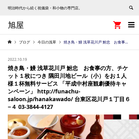
明治時代から続く祝儀袋・和小物の専門店。
旭屋


ブログ
今日の浅草
焼き鳥・鰻 浅草花川戸 鮒忠 お食事の方、チケット１枚につき 隅田川地ビール（小）をお１人様１杯無料サービス 「平成中村座観劇優待キャンペーン」 http://funachu-saloon.jp/hanakawado/ 台東区花川戸１丁目６−４ 03-3844-4127
2022.10.19
焼き鳥・鰻 浅草花川戸 鮒忠 お食事の方、チケ
ット１枚につき 隅田川地ビール（小）をお１人
様１杯無料サービス 「平成中村座観劇優待キャ
ンペーン」 http://funachu-
saloon.jp/hanakawado/ 台東区花川戸１丁目６
−４ 03-3844-4127