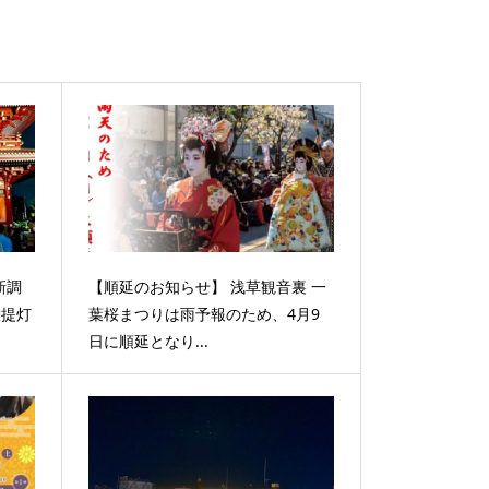
新調
【順延のお知らせ】 浅草観音裏 一
大提灯
葉桜まつりは雨予報のため、4月9
日に順延となり...