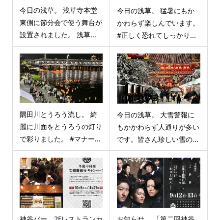
今日の浅草。 浅草寺本堂
今日の浅草。 猛暑にもか
東側に節分会で使う舞台が
かわらず楽しんでいます。
設置されました。 浅草...
#正しく恐れてしっかり...
隅田川とうろう流し。 綺
今日の浅草。 大雪警報に
麗に川面をとうろうの灯り
もかかわらず人通りが多い
で彩りました。 #マナー...
です。皆さん珍しい雪の...
神谷バー 2Fレストランカ
お知らせ。 「第二回神谷