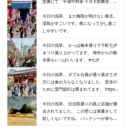
堂裏にて「平成中村座 十月大歌舞伎」...
今日の浅草。 まだ梅雨が明けない東京。
湿気がすごいです。夜になって少し過ご
しやすいです。
今日の浅草。 かっぱ橋本通りで下町七夕
まつり盛り上がってます。 海外からの観
光客もいっぱいいます。 #七夕
今日の浅草。 ダブル台風が通り過ぎて夕
方には傘が入らなくなりました。 安全の
ために雷門提灯は畳まれてます。 https...
今日の浅草。 伝法院通りの路上店舗が撤
去されてました。 この壁には落書きして
欲しくないですね。 バンクシーが来ち...