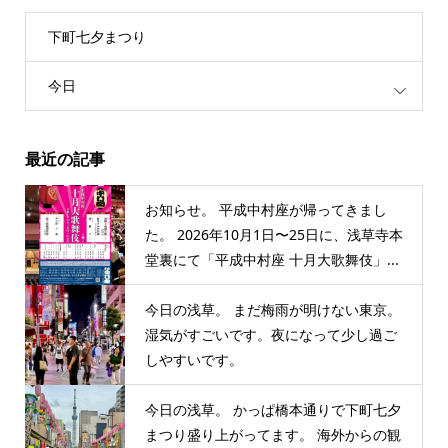
下町七夕まつり
今日
最近の記事
お知らせ。 平成中村座が帰ってきまし
た。 2026年10月1日〜25日に、浅草寺本
堂裏にて「平成中村座 十月大歌舞伎」...
今日の浅草。 まだ梅雨が明けない東京。
湿気がすごいです。夜になって少し過ご
しやすいです。
今日の浅草。 かっぱ橋本通りで下町七夕
まつり盛り上がってます。 海外からの観