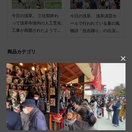
今日の浅草。 三社祭終わ
今日の浅草。 浅草演芸ホ
って浅草寺境内の人工芝化
ールで行われている夏の風
工事が再開されたようで...
物詩「住吉踊り」の出演...
商品カテゴリ

商品ジャンル
ポチ袋
和小物
祝儀袋