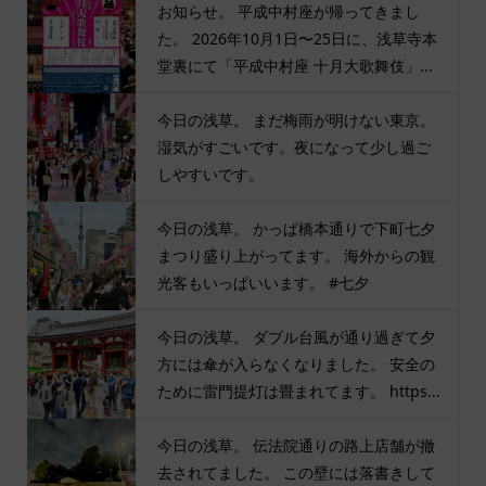
お知らせ。 平成中村座が帰ってきまし
た。 2026年10月1日〜25日に、浅草寺本
堂裏にて「平成中村座 十月大歌舞伎」...
今日の浅草。 まだ梅雨が明けない東京。
湿気がすごいです。夜になって少し過ご
しやすいです。
今日の浅草。 かっぱ橋本通りで下町七夕
まつり盛り上がってます。 海外からの観
光客もいっぱいいます。 #七夕
今日の浅草。 ダブル台風が通り過ぎて夕
方には傘が入らなくなりました。 安全の
ために雷門提灯は畳まれてます。 https...
今日の浅草。 伝法院通りの路上店舗が撤
去されてました。 この壁には落書きして