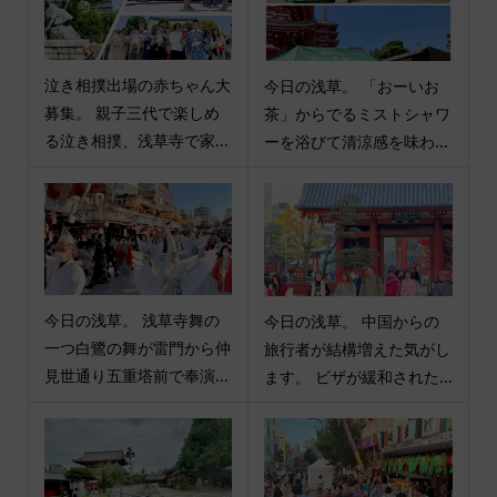
泣き相撲出場の赤ちゃん大
今日の浅草。 「おーいお
募集。 親子三代で楽しめ
茶」からでるミストシャワ
る泣き相撲、浅草寺で家...
ーを浴びて清涼感を味わ...
今日の浅草。 浅草寺舞の
今日の浅草。 中国からの
一つ白鷺の舞が雷門から仲
旅行者が結構増えた気がし
見世通り五重塔前で奉演...
ます。 ビザが緩和された...