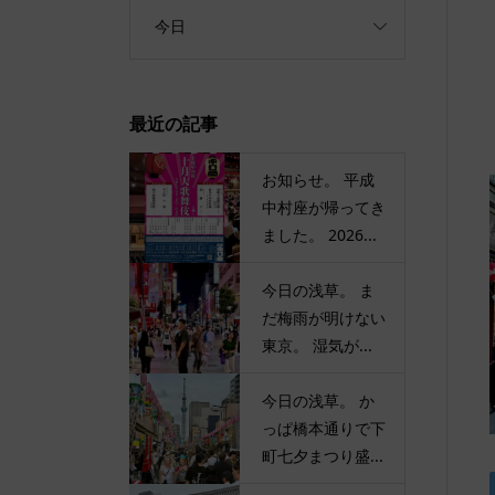
今日
最近の記事
お知らせ。 平成
中村座が帰ってき
ました。 2026...
今日の浅草。 ま
だ梅雨が明けない
東京。 湿気が...
今日の浅草。 か
っぱ橋本通りで下
町七夕まつり盛...