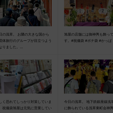
日の浅草。 お隣の大きな国から
旭屋の店舗には御神輿も飾っ
団体旅行のグループが目立つよう
す。#祝儀袋 #ポチ袋 #かっぱ
なりました。...
しく恐れてしっかり対策していま
今日の浅草。 地下鉄銀座線浅
。祝儀袋旭屋は元気に営業してい
に飾られている浅草東町会神