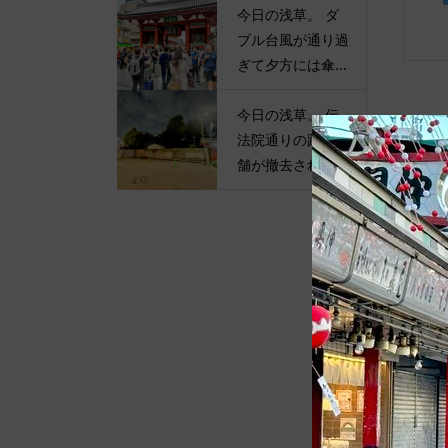
今日の浅草。 ダ
ブル台風が通り過
ぎて夕方には傘...
今日の浅草。 伝
法院通りの路上店
舗が撤去されて...