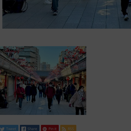
Tweet
Share
Pin it
RSS