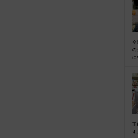
今
の
に
正
す