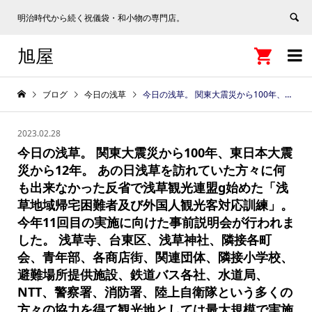
明治時代から続く祝儀袋・和小物の専門店。
旭屋


ブログ
今日の浅草
今日の浅草。 関東大震災から100年、東日本大震災から12年。 あの日浅草を訪れていた方々に何も出来なかった反省で浅草観光連盟g始めた「浅草地域帰宅困難者及び外国人観光客対応訓練」。 今年11回目の実施に向けた事前説明会が行われました。 浅草寺、台東区、浅草神社、隣接各町会、青年部、各商店街、関連団体、隣接小学校、避難場所提供施設、鉄道バス各社、水道局、NTT、警察署、消防署、陸上自衛隊という多くの方々の協力を得て観光地としては最大規模で実施いたします。
2023.02.28
今日の浅草。 関東大震災から100年、東日本大震
災から12年。 あの日浅草を訪れていた方々に何
も出来なかった反省で浅草観光連盟g始めた「浅
草地域帰宅困難者及び外国人観光客対応訓練」。
今年11回目の実施に向けた事前説明会が行われま
した。 浅草寺、台東区、浅草神社、隣接各町
会、青年部、各商店街、関連団体、隣接小学校、
避難場所提供施設、鉄道バス各社、水道局、
NTT、警察署、消防署、陸上自衛隊という多くの
方々の協力を得て観光地としては最大規模で実施