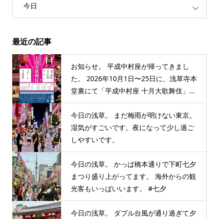
今日
最近の記事
お知らせ。 平成中村座が帰ってきまし
た。 2026年10月1日〜25日に、浅草寺本
堂裏にて「平成中村座 十月大歌舞伎」...
今日の浅草。 まだ梅雨が明けない東京。
湿気がすごいです。夜になって少し過ご
しやすいです。
今日の浅草。 かっぱ橋本通りで下町七夕
まつり盛り上がってます。 海外からの観
光客もいっぱいいます。 #七夕
今日の浅草。 ダブル台風が通り過ぎて夕