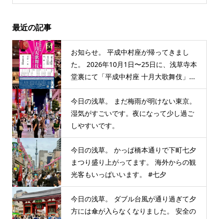
最近の記事
お知らせ。 平成中村座が帰ってきまし
た。 2026年10月1日〜25日に、浅草寺本
堂裏にて「平成中村座 十月大歌舞伎」...
今日の浅草。 まだ梅雨が明けない東京。
湿気がすごいです。夜になって少し過ご
しやすいです。
今日の浅草。 かっぱ橋本通りで下町七夕
まつり盛り上がってます。 海外からの観
光客もいっぱいいます。 #七夕
今日の浅草。 ダブル台風が通り過ぎて夕
方には傘が入らなくなりました。 安全の