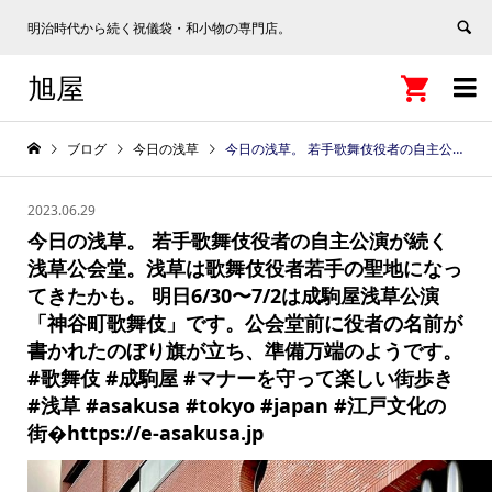
明治時代から続く祝儀袋・和小物の専門店。
旭屋


ブログ
今日の浅草
今日の浅草。 若手歌舞伎役者の自主公演が続く浅草公会堂。浅草は歌舞伎役者若手の聖地になってきたかも。 明日6/30〜7/2は成駒屋浅草公演「神谷町歌舞伎」です。公会堂前に役者の名前が書かれたのぼり旗が立ち、準備万端のようです。 #歌舞伎 #成駒屋 #マナーを守って楽しい街歩き #浅草 #asakusa #tokyo #japan #江戸文化の街�https://e-asakusa.jp
2023.06.29
今日の浅草。 若手歌舞伎役者の自主公演が続く
浅草公会堂。浅草は歌舞伎役者若手の聖地になっ
てきたかも。 明日6/30〜7/2は成駒屋浅草公演
「神谷町歌舞伎」です。公会堂前に役者の名前が
書かれたのぼり旗が立ち、準備万端のようです。
#歌舞伎 #成駒屋 #マナーを守って楽しい街歩き
#浅草 #asakusa #tokyo #japan #江戸文化の
街�https://e-asakusa.jp