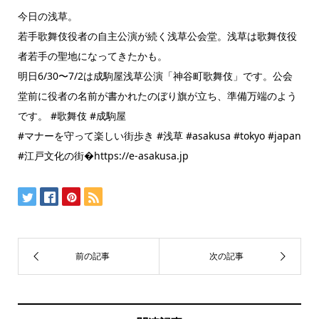
今日の浅草。
若手歌舞伎役者の自主公演が続く浅草公会堂。浅草は歌舞伎役
者若手の聖地になってきたかも。
明日6/30〜7/2は成駒屋浅草公演「神谷町歌舞伎」です。公会
堂前に役者の名前が書かれたのぼり旗が立ち、準備万端のよう
です。 #歌舞伎 #成駒屋
#マナーを守って楽しい街歩き #浅草 #asakusa #tokyo #japan
#江戸文化の街�https://e-asakusa.jp