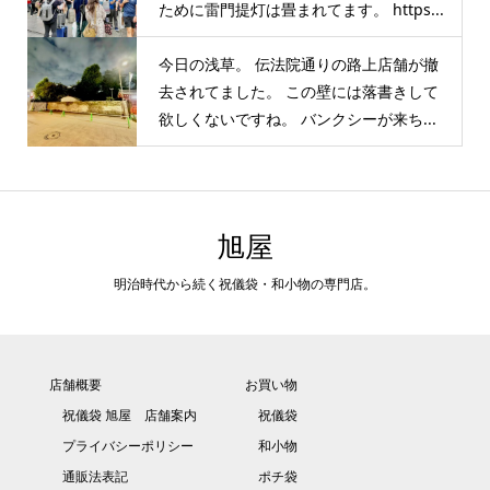
ために雷門提灯は畳まれてます。 https...
今日の浅草。 伝法院通りの路上店舗が撤
去されてました。 この壁には落書きして
欲しくないですね。 バンクシーが来ち...
旭屋
明治時代から続く祝儀袋・和小物の専門店。
店舗概要
お買い物
祝儀袋 旭屋 店舗案内
祝儀袋
プライバシーポリシー
和小物
通販法表記
ポチ袋