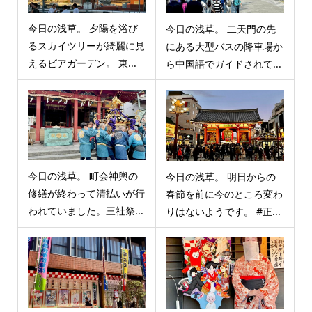
今日の浅草。 夕陽を浴び
今日の浅草。 二天門の先
るスカイツリーが綺麗に見
にある大型バスの降車場か
えるビアガーデン。 東...
ら中国語でガイドされて...
今日の浅草。 町会神輿の
今日の浅草。 明日からの
修繕が終わって清払いが行
春節を前に今のところ変わ
われていました。三社祭...
りはないようです。 #正...