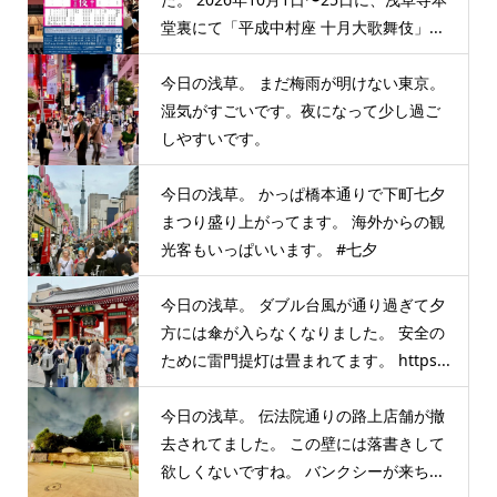
堂裏にて「平成中村座 十月大歌舞伎」...
今日の浅草。 まだ梅雨が明けない東京。
湿気がすごいです。夜になって少し過ご
しやすいです。
今日の浅草。 かっぱ橋本通りで下町七夕
まつり盛り上がってます。 海外からの観
光客もいっぱいいます。 #七夕
今日の浅草。 ダブル台風が通り過ぎて夕
方には傘が入らなくなりました。 安全の
ために雷門提灯は畳まれてます。 https...
今日の浅草。 伝法院通りの路上店舗が撤
去されてました。 この壁には落書きして
欲しくないですね。 バンクシーが来ち...