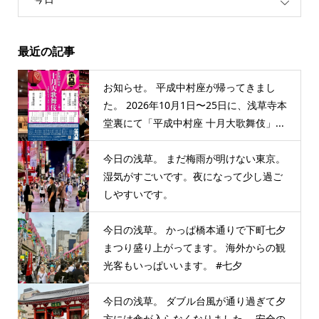
最近の記事
お知らせ。 平成中村座が帰ってきまし
た。 2026年10月1日〜25日に、浅草寺本
堂裏にて「平成中村座 十月大歌舞伎」...
今日の浅草。 まだ梅雨が明けない東京。
湿気がすごいです。夜になって少し過ご
しやすいです。
今日の浅草。 かっぱ橋本通りで下町七夕
まつり盛り上がってます。 海外からの観
光客もいっぱいいます。 #七夕
今日の浅草。 ダブル台風が通り過ぎて夕
方には傘が入らなくなりました。 安全の