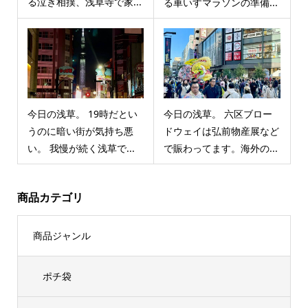
る泣き相撲、浅草寺で家...
る車いすマラソンの準備...
今日の浅草。 19時だとい
今日の浅草。 六区ブロー
うのに暗い街が気持ち悪
ドウェイは弘前物産展など
い。 我慢が続く浅草で...
で賑わってます。海外の...
商品カテゴリ
商品ジャンル
ポチ袋