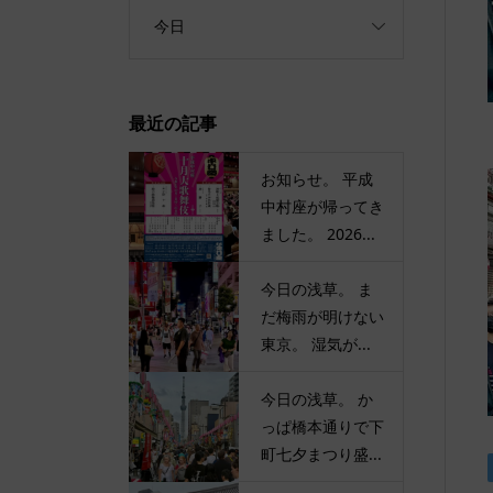
今日
最近の記事
お知らせ。 平成
中村座が帰ってき
ました。 2026...
今日の浅草。 ま
だ梅雨が明けない
東京。 湿気が...
今日の浅草。 か
っぱ橋本通りで下
町七夕まつり盛...