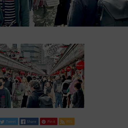
Tweet
Share
Pin it
RSS