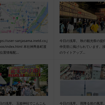
tps://user-sanjasama.inetd.co.j
今日の浅草。 秋の観光祭の提
pos/index.html 本社神輿各町渡
仲見世に掲げられています。
 位置情報配...
のライトアップ...
日の浅草。 玉姫神社でこんこん
今日の浅草。 雨降る前の風景