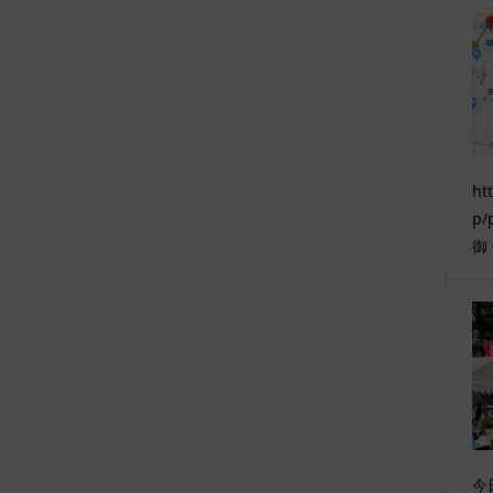
ht
p/
御
今