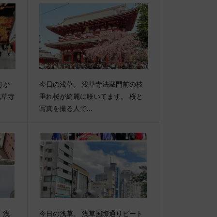
灯が
今日の浅草。 浅草寺法蔵門前の枝
浅草寺
垂れ桜が綺麗に咲いてます。 桜と
写真を撮る人で...
。浅
今日の浅草。 浅草国際通りビート