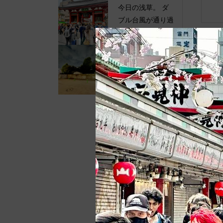
今日の浅草。 ダ
ブル台風が通り過
ぎて夕方には傘...
今日の浅草。 伝
法院通りの路上店
舗が撤去されて...