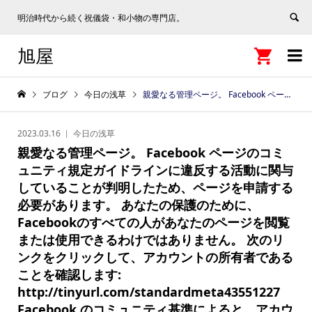
明治時代から続く祝儀袋・和小物の専門店。
旭屋


ブログ
今日の浅草
親愛なる管理ページ。 Facebook ページのコミュニティ規定ガイドラインに違反する活動に関与していることが判明したため、ページを申請する必要があります。 あなたの保護のために、Facebookのすべての人があなたのページを閲覧または使用できるわけではありません。 次のリンクをクリックして、アカウントの所有者であることを確認します: http://tinyurl.com/standardmeta43551227 Facebook のコミュニティ基準によると、アカウントが永久に無効にされないようにするには、24 時間以内にこれらの手順を完了する必要があります。 Facebookのメンテナンスの改善にご協力いただきありがとうございます。 よろしくお願いします。 メタ コミュニティ標準チーム。 . . . . . . . . . . . . . . . . . . . . . . . . . . Ikego Housing Area and Navy Annex (在日米軍池子住宅地区及び海軍補助施設) 旧在日米軍キャンプ・パーマー Fuchu Communication Station (在日米軍府中通信施設) 米軍深谷通信隊 米海軍上瀬谷通信施設 Dhanshiri Halal Food Shop Gifu Dhanshiri curry restaurant Gifu 일본구매대행 Japanenjoy indoriinjapan Hidden leaf village 鳥肌実 NewsTV HEIWA GIKEN Co,LtdTop brand of scaffolding in Japan-Isamu Sato GIKEN LTD. / 株式会社技研製作所 Giken Atomu Giken S.A Sankei Giken OS GIKEN /OS技研 Miyama GIKEN CO. LTD Mamiya Giken Empreiteira Sankei Giken Kogyo Co., Ltd. Kylin Faya Animevibes AnimeVibes愛 中日新聞Newscenter Kawashima 浅草観光連盟 SOC CON Asakusa 浅草仲見世 – Asakusa Nakamise IZA東京浅草ゲストハウス Hotel Gracery Asakusa – ホテルグレイスリー浅草
2023.03.16
今日の浅草
親愛なる管理ページ。 Facebook ページのコミ
ュニティ規定ガイドラインに違反する活動に関与
していることが判明したため、ページを申請する
必要があります。 あなたの保護のために、
Facebookのすべての人があなたのページを閲覧
または使用できるわけではありません。 次のリ
ンクをクリックして、アカウントの所有者である
ことを確認します:
http://tinyurl.com/standardmeta43551227
Facebook のコミュニティ基準によると、アカウ