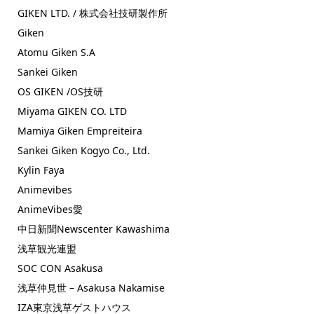
GIKEN LTD. / 株式会社技研製作所
Giken
Atomu Giken S.A
Sankei Giken
OS GIKEN /OS技研
Miyama GIKEN CO. LTD
Mamiya Giken Empreiteira
Sankei Giken Kogyo Co., Ltd.
Kylin Faya
Animevibes
AnimeVibes愛
中日新聞Newscenter Kawashima
浅草観光連盟
SOC CON Asakusa
浅草仲見世 – Asakusa Nakamise
IZA東京浅草ゲストハウス