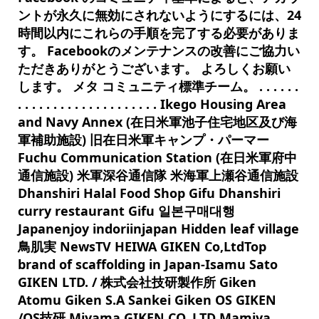
ントが永久に無効にされないようにするには、24
時間以内にこれらの手順を完了する必要がありま
す。 Facebookのメンテナンスの改善にご協力い
ただきありがとうございます。 よろしくお願い
します。 メタ コミュニティ標準チーム。 . . . . . .
. . . . . . . . . . . . . . . . . . . . Ikego Housing Area
and Navy Annex (在日米軍池子住宅地区及び海
軍補助施設) 旧在日米軍キャンプ・パーマー
Fuchu Communication Station (在日米軍府中
通信施設) 米軍深谷通信隊 米海軍上瀬谷通信施設
Dhanshiri Halal Food Shop Gifu Dhanshiri
curry restaurant Gifu 일본구매대행
Japanenjoy indoriinjapan Hidden leaf village
鳥肌実 NewsTV HEIWA GIKEN Co,LtdTop
brand of scaffolding in Japan-Isamu Sato
GIKEN LTD. / 株式会社技研製作所 Giken
Atomu Giken S.A Sankei Giken OS GIKEN
/OS技研 Miyama GIKEN CO. LTD Mamiya