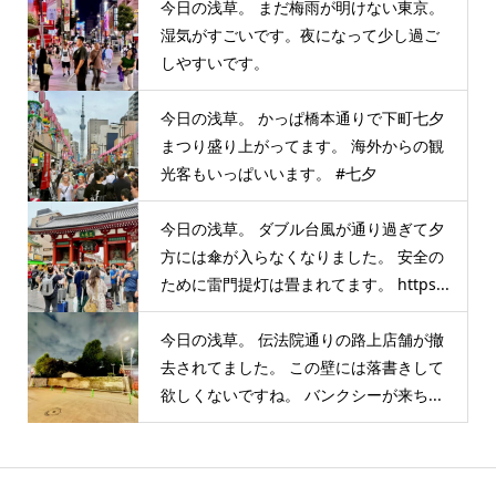
今日の浅草。 まだ梅雨が明けない東京。
湿気がすごいです。夜になって少し過ご
しやすいです。
今日の浅草。 かっぱ橋本通りで下町七夕
まつり盛り上がってます。 海外からの観
光客もいっぱいいます。 #七夕
今日の浅草。 ダブル台風が通り過ぎて夕
方には傘が入らなくなりました。 安全の
ために雷門提灯は畳まれてます。 https...
今日の浅草。 伝法院通りの路上店舗が撤
去されてました。 この壁には落書きして
欲しくないですね。 バンクシーが来ち...