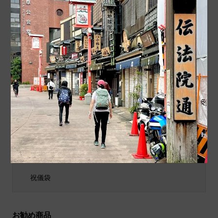
今日の浅草。 薄曇りでし
今日の浅草。 浅草夜祭は
たが日差しもあって暖かか
盆踊りで盛り上がってまし
ったです。まだ春節前で...
た。 海外からの方達も見...
商品カテゴリ
商品ジャンル
ポチ袋
和小物
祝儀袋
お勧め商品