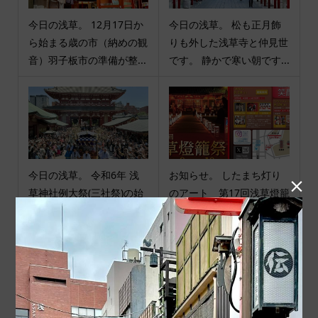
今日の浅草。 12月17日か
今日の浅草。 松も正月飾
ら始まる歳の市（納めの観
りも外した浅草寺と仲見世
音）羽子板市の準備が整...
です。 静かで寒い朝です...
今日の浅草。 令和6年 浅
お知らせ。 したまち灯り

草神社例大祭(三社祭)の始
のアート 第17回浅草燈籠
まりを告げる 名物大行...
祭 2024年9月28日（土）...