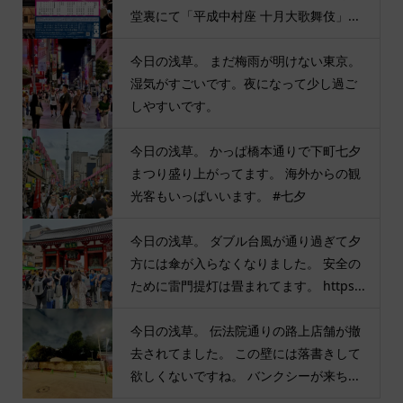
堂裏にて「平成中村座 十月大歌舞伎」...
今日の浅草。 まだ梅雨が明けない東京。
湿気がすごいです。夜になって少し過ご
しやすいです。
今日の浅草。 かっぱ橋本通りで下町七夕
まつり盛り上がってます。 海外からの観
光客もいっぱいいます。 #七夕
今日の浅草。 ダブル台風が通り過ぎて夕
方には傘が入らなくなりました。 安全の
ために雷門提灯は畳まれてます。 https...
今日の浅草。 伝法院通りの路上店舗が撤
去されてました。 この壁には落書きして
欲しくないですね。 バンクシーが来ち...