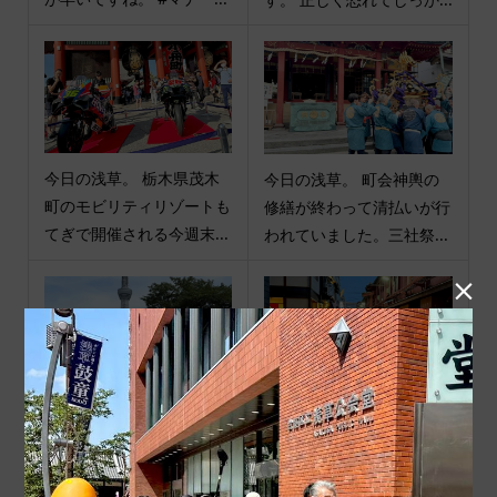
今日の浅草。 栃木県茂木
今日の浅草。 町会神輿の
町のモビリティリゾートも
修繕が終わって清払いが行
てぎで開催される今週末...
われていました。三社祭...

お知らせ。 今週末の土曜
今日の浅草。 たいしたこ
日 令和7年4月19日は、
とない雨で夕方までみんな
隅田公園で、#浅草 #流...
楽しそうでした。 #マナ...