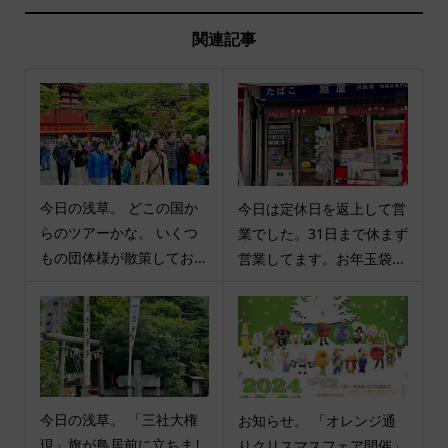
関連記事
今日の浅草。 どこの国か
今日は定休日を返上して営
らのツアーかな。 いくつ
業でした。31日まで休まず
もの団体様が散策してお...
営業してます。お年玉袋...
今日の浅草。 「三社大権
お知らせ。 「オレンジ通
現」旗が鳥居前に立ちまし
りクリスマスフェア開催」