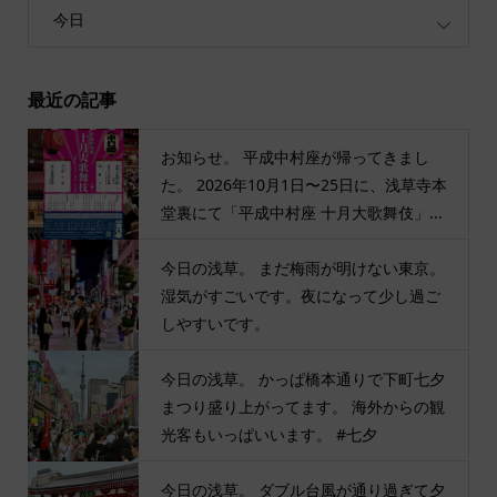
今日
最近の記事
お知らせ。 平成中村座が帰ってきまし
た。 2026年10月1日〜25日に、浅草寺本
堂裏にて「平成中村座 十月大歌舞伎」...
今日の浅草。 まだ梅雨が明けない東京。
湿気がすごいです。夜になって少し過ご
しやすいです。
今日の浅草。 かっぱ橋本通りで下町七夕
まつり盛り上がってます。 海外からの観
光客もいっぱいいます。 #七夕
今日の浅草。 ダブル台風が通り過ぎて夕