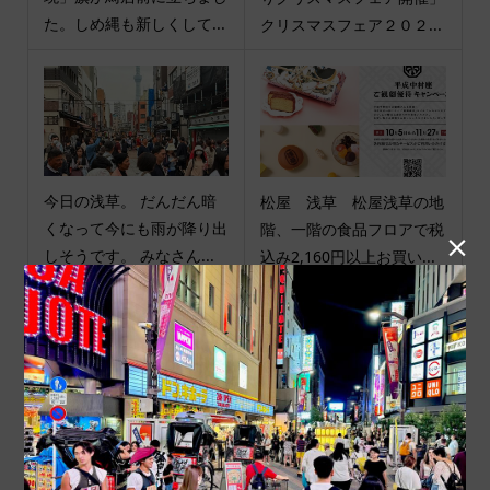
た。しめ縄も新しくして...
クリスマスフェア２０２...
今日の浅草。 だんだん暗
松屋 浅草 松屋浅草の地
くなって今にも雨が降り出
階、一階の食品フロアで税

しそうです。 みなさん...
込み2,160円以上お買い...
商品カテゴリ
商品ジャンル
ポチ袋