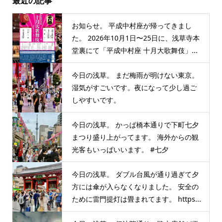
最近の記事
お知らせ。 平成中村座が帰ってきまし
た。 2026年10月1日〜25日に、浅草寺本
堂裏にて「平成中村座 十月大歌舞伎」...
今日の浅草。 まだ梅雨が明けない東京。
湿気がすごいです。夜になって少し過ご
しやすいです。
今日の浅草。 かっぱ橋本通りで下町七夕
まつり盛り上がってます。 海外からの観
光客もいっぱいいます。 #七夕
今日の浅草。 ダブル台風が通り過ぎて夕
方には傘が入らなくなりました。 安全の
ために雷門提灯は畳まれてます。 https...