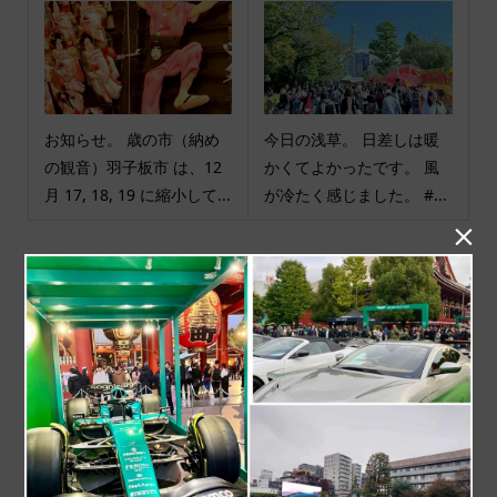
お知らせ。 歳の市（納め
今日の浅草。 日差しは暖
の観音）羽子板市 は、12
かくてよかったです。 風
月 17, 18, 19 に縮小して...
が冷たく感じました。 #...

商品カテゴリ
商品ジャンル
ポチ袋
和小物