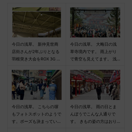
今日の浅草。 新仲見世商
今日の浅草。 大晦日の浅
店街さんが2年ぶりとなる
草寺境内です。 雨上がり
羽根突き大会をROX 3G ...
で青空も見えてます。 浅...
今日の浅草。 こちらの塀
今日の浅草。 雨の日とま
もフォトスポットのようで
んぼうでこんな人通りで
す。ポーズも決まってい...
す。 きもの姿の方はおり...