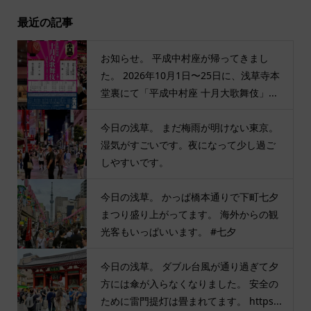
最近の記事
お知らせ。 平成中村座が帰ってきまし
た。 2026年10月1日〜25日に、浅草寺本
堂裏にて「平成中村座 十月大歌舞伎」...
今日の浅草。 まだ梅雨が明けない東京。
湿気がすごいです。夜になって少し過ご
しやすいです。
今日の浅草。 かっぱ橋本通りで下町七夕
まつり盛り上がってます。 海外からの観
光客もいっぱいいます。 #七夕
今日の浅草。 ダブル台風が通り過ぎて夕
方には傘が入らなくなりました。 安全の
ために雷門提灯は畳まれてます。 https...