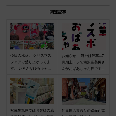
関連記事
今日の浅草。 クリスマス
お知らせ。 舞台は浅草…7
フェアで盛り上がってま
月期土ドラで梅沢富美男さ
す。 いろんなゆるキャ...
んがおばあちゃん役で主...
祝儀袋旭屋ではお客様の感
仲見世の裏通りの路面が素