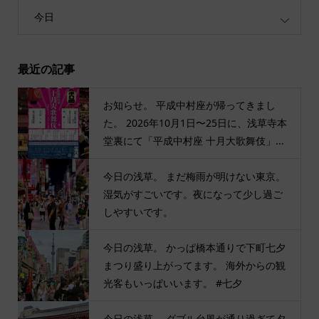
今日
最近の記事
お知らせ。 平成中村座が帰ってきまし
た。 2026年10月1日〜25日に、浅草寺本
堂裏にて「平成中村座 十月大歌舞伎」...
今日の浅草。 まだ梅雨が明けない東京。
湿気がすごいです。夜になって少し過ご
しやすいです。
今日の浅草。 かっぱ橋本通りで下町七夕
まつり盛り上がってます。 海外からの観
光客もいっぱいいます。 #七夕
今日の浅草。 ダブル台風が通り過ぎて夕