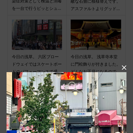
染症対策として検温と消毒
敵な石畳に模様替えです。
を一台で行うピッとシュ...
アスファルトよりグッド...
今日の浅草。 六区ブロー
今日の浅草。 浅草寺本堂
ドウェイではスケートボー
に門松飾りが付きました。

ドのパフォーマンスで盛...
どんなお正月になるので...
商品カテゴリ
商品ジャンル
ポチ袋