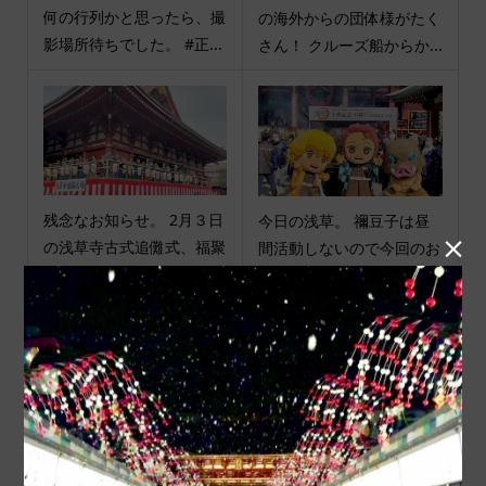
何の行列かと思ったら、撮
の海外からの団体様がたく
影場所待ちでした。 #正...
さん！ クルーズ船からか...
残念なお知らせ。 2月３日
今日の浅草。 禰󠄀豆子は昼

の浅草寺古式追儺式、福聚
間活動しないので今回のお
の舞、浅草文化芸能人節...
練りは欠席でした。 鬼滅...
商品カテゴリ
商品ジャンル
ポチ袋